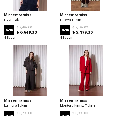
Missemramiss
Missemramiss
Elvyn Takım
Loreva Takım
₺ 9,499.00
₺ 7,399.00
%
30
%
30
₺ 6,649.30
₺ 5,179.30
4 Beden
4 Beden
Missemramiss
Missemramiss
Luımere Takım
Montera Kırmızı Takım
₺ 8,799.00
₺ 8,999.00
%
30
%
30