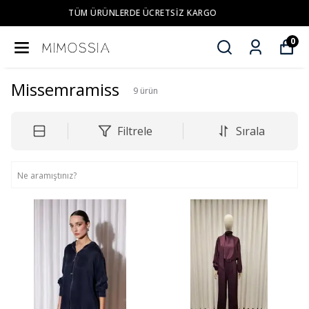
YENI SEZON ÜRÜNLER
0
Missemramiss
9
ürün
Filtrele
Sırala