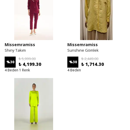
Missemramiss
Missemramiss
Shıny Takım
Sunshıne Gömlek
₺ 5,999.00
₺ 2,449.00
%
30
%
30
₺ 4,199.30
₺ 1,714.30
4 Beden 1 Renk
4 Beden