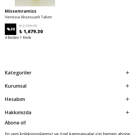
Missemramiss
Venezia Aksesuarlı Takım
₺ 2,399.00
%
30
₺ 1,679.30
4 Beden 1 Renk
Kategoriler
Kurumsal
Hesabım
Hakkımızda
Abone ol!
En yeni koleksiyonlarımız ve özel kampanyalar için hemen abone