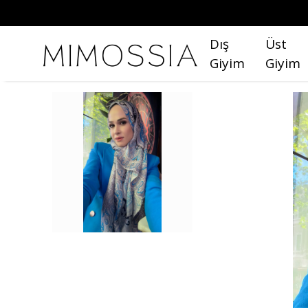
Dış
Üst
Giyim
Giyim