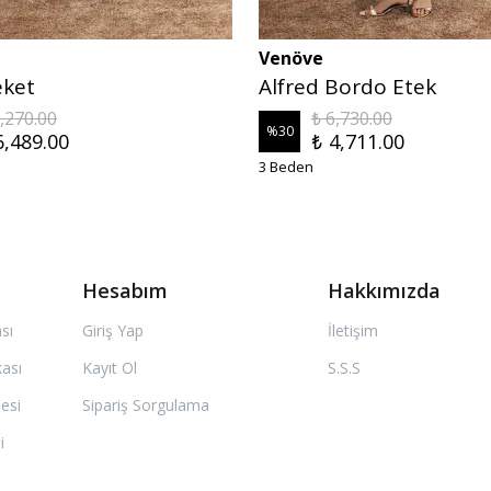
Venöve
eket
Alfred Bordo Etek
9,270.00
₺ 6,730.00
%
30
6,489.00
₺ 4,711.00
3 Beden
Hesabım
Hakkımızda
ası
Giriş Yap
İletişim
kası
Kayıt Ol
S.S.S
esi
Sipariş Sorgulama
i