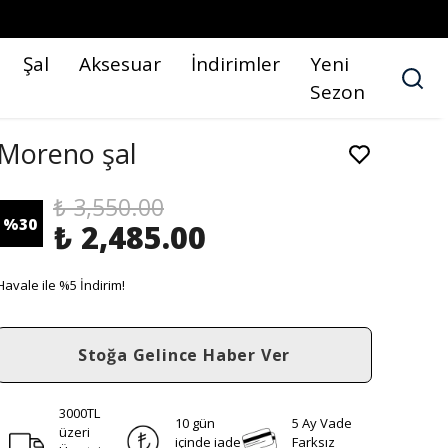
Şal
Aksesuar
İndirimler
Yeni
Sezon
Moreno şal
₺ 3,550.00
%
30
₺ 2,485.00
Havale ile %5 İndirim!
Stoğa Gelince Haber Ver
3000TL
10 gün
5 Ay Vade
üzeri
içinde iade
Farksız