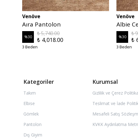
Venöve
Venöve
Aıra Pantolon
Albie C
₺ 5,740.00
₺ 
%
30
%
30
₺ 4,018.00
₺ 
3 Beden
3 Beden
Kategoriler
Kurumsal
Takım
Gizlilik ve Çerez Politik
Elbise
Teslimat ve İade Politi
Gömlek
Mesafeli Satış Sözleşm
Pantolon
KVKK Aydınlatma Metn
Dış Giyim