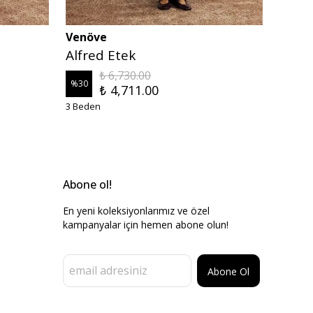
Venöve
Venö
Alfred Etek
Alfre
₺ 6,730.00
%
30
%
30
₺ 4,711.00
3 Beden
3 Bede
Abone ol!
En yeni koleksiyonlarımız ve özel
kampanyalar için hemen abone olun!
Abone Ol