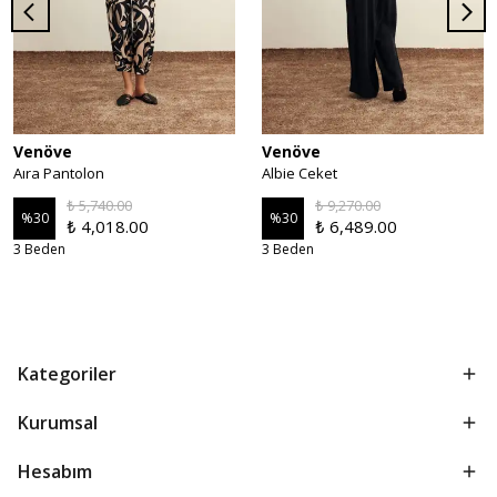
Venöve
Venöve
Aıra Pantolon
Albie Ceket
₺ 5,740.00
₺ 9,270.00
%
30
%
30
₺ 4,018.00
₺ 6,489.00
3 Beden
3 Beden
Kategoriler
Kurumsal
Hesabım