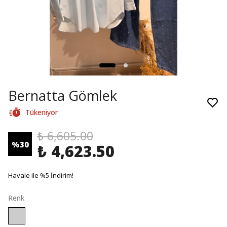
Bernatta Gömlek
Tükeniyor
₺ 6,605.00
%
30
₺ 4,623.50
Havale ile %5 İndirim!
Renk