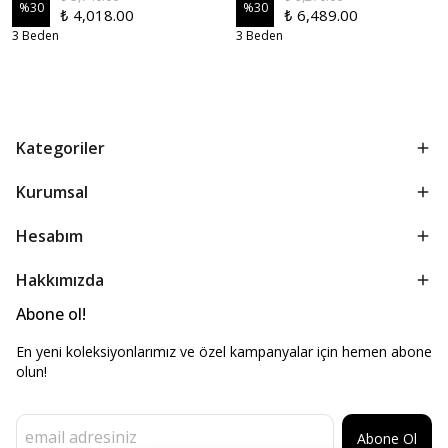
%
30
%
30
₺ 4,018.00
₺ 6,489.00
3 Beden
3 Beden
Kategoriler
Kurumsal
Hesabım
Hakkımızda
Abone ol!
En yeni koleksiyonlarımız ve özel kampanyalar için hemen abone
olun!
Abone Ol