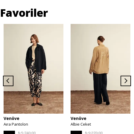
Favoriler
Venöve
Venöve
Aıra Pantolon
Albie Ceket
₺ 5,740.00
₺ 9,270.00