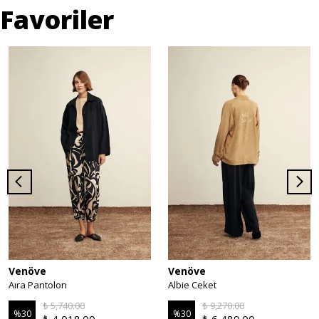
Favoriler
Venöve
Venöve
Aıra Pantolon
Albie Ceket
₺ 5,740.00
₺ 9,270.00
%
30
%
30