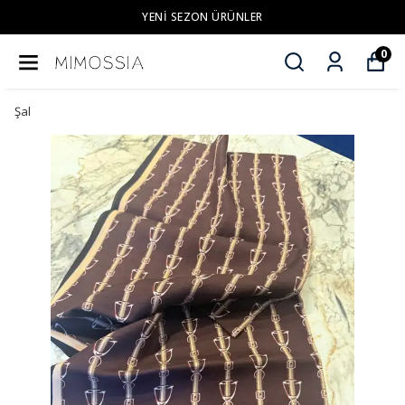
YENI SEZON ÜRÜNLER
0
Şal