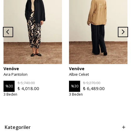
Venöve
Venöve
Aıra Pantolon
Albie Ceket
₺ 5,740.00
₺ 9,270.00
%
30
%
30
₺ 4,018.00
₺ 6,489.00
3 Beden
3 Beden
Kategoriler