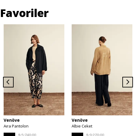
Favoriler
Venöve
Venöve
Aıra Pantolon
Albie Ceket
₺ 5,740.00
₺ 9,270.00