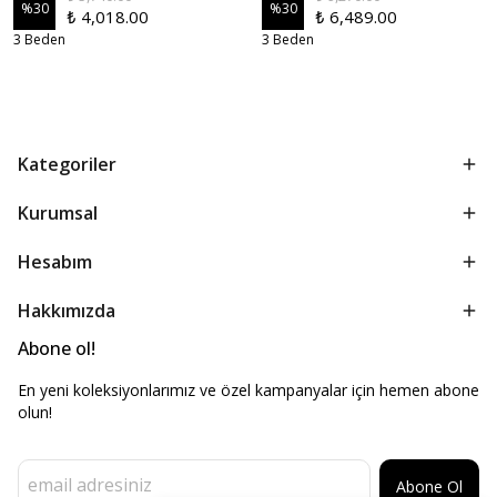
%
30
%
30
₺ 4,018.00
₺ 6,489.00
3 Beden
3 Beden
Kategoriler
Kurumsal
Hesabım
Hakkımızda
Abone ol!
En yeni koleksiyonlarımız ve özel kampanyalar için hemen abone
olun!
Abone Ol