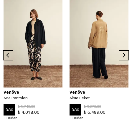
Venöve
Venöve
Aıra Pantolon
Albie Ceket
₺ 5,740.00
₺ 9,270.00
%
30
%
30
₺ 4,018.00
₺ 6,489.00
3 Beden
3 Beden