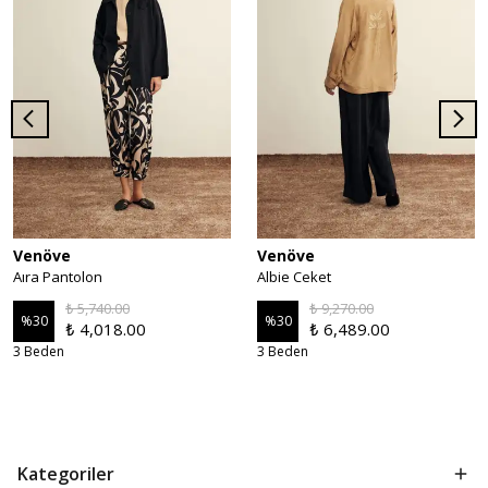
Venöve
Venöve
Aıra Pantolon
Albie Ceket
₺ 5,740.00
₺ 9,270.00
%
30
%
30
₺ 4,018.00
₺ 6,489.00
3 Beden
3 Beden
Kategoriler