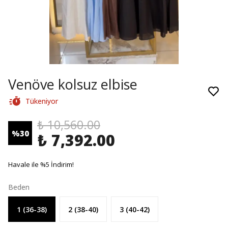
Venöve kolsuz elbise
Tükeniyor
₺ 10,560.00
%
30
₺ 7,392.00
Havale ile %5 İndirim!
Beden
1 (36-38)
2 (38-40)
3 (40-42)