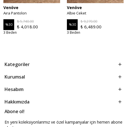
Venöve
Venöve
Aıra Pantolon
Albie Ceket
₺ 5,740.00
₺ 9,270.00
%
30
%
30
₺ 4,018.00
₺ 6,489.00
3 Beden
3 Beden
Kategoriler
Kurumsal
Hesabım
Hakkımızda
Abone ol!
En yeni koleksiyonlarımız ve özel kampanyalar için hemen abone