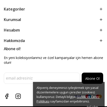
Kategoriler
Kurumsal
Hesabım
Hakkımızda
Abone ol!
En yeni koleksiyonlarımız ve özel kampanyalar için hemen abone
olun!
Abone Ol
Alışveriş deneyiminizi iyileştirmek için yasal
düzenlemelere uygun çerezler (cookies)
kullanıyoruz. Detaylı bilgiye
Gizlilik ve Çerez
Politikası
sayfamızdan erişebilirsiniz.
Anladım