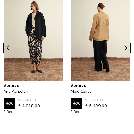
Venöve
Venöve
Aıra Pantolon
Albie Ceket
₺ 5,740.00
₺ 9,270.00
%
30
%
30
₺ 4,018.00
₺ 6,489.00
3 Beden
3 Beden